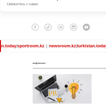
Свяжитесь с нами
.today
sportroom.kz
newsroom.kz
turkistan.today
s
|
|
|
|
инфлюенс