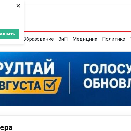
×
ент:
31°C
решить
алитика
Образование
ЗиП
Медицина
Политика
нера