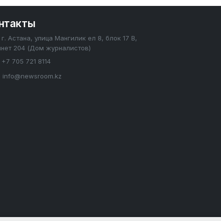
нтакты
г. Астана, улица Мангилик ел 8, блок 17 В,
инет 204 (Дом журналистов)
+7 705 721 8114
info@newsroom.kz