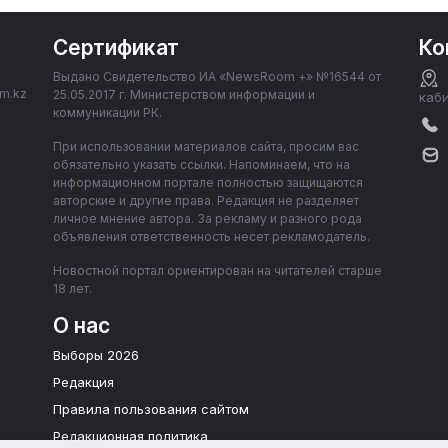
Сертификат
Ко
Выдано Свидетельство ИА «NewsRoom +» №16544 от
om.kz
25.05.2017 г. Министерством информации и
каб
коммуникации РК.
При использовании материалов сайта, просим вас
обязательно указать ссылки. Напоминаем, что на
информационном портале полностью защищаются
авторские и другие права. Редакция не разделяет
личное мнение автора. За рекламу и разного рода
объявления ответственность несет рекламодатель.
Новостной портал ориентирован на читателей старше
18 лет.
О нас
Выборы 2026
Редакция
Правила пользования сайтом
Редакционная политика