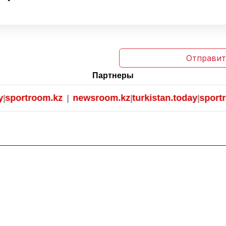
Отправит
Партнеры
portroom.kz
newsroom.kz
turkistan.today
sportroo
|
|
|