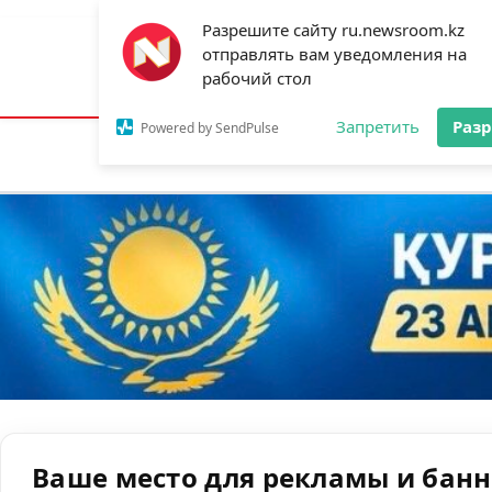
Разрешите сайту ru.newsroom.kz
отправлять вам уведомления на
Астана:
21°C
Алматы:
27°C
Шымк
рабочий стол
Запретить
Раз
Powered by SendPulse
Новости
Ан
Ваше место для рекламы и бан