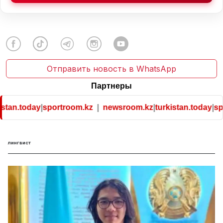
Отправить новость в WhatsApp
Партнеры
stan.today
|
sportroom.kz
|
newsroom.kz
|
turkistan.today
|
spo
лингвист