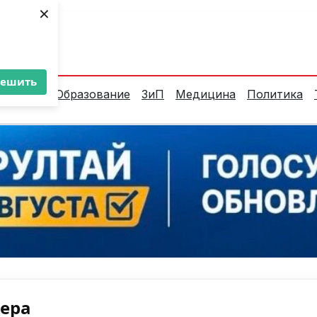
×
ент:
36°C
решить
алитика
Образование
ЗиП
Медицина
Политика
нера