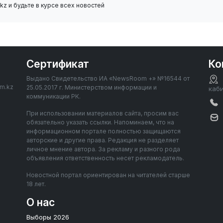
z и будьте в курсе всех новостей
Сертификат
Ко
Выдано Свидетельство ИА «NewsRoom +» №16544 от
om.kz
25.05.2017 г. Министерством информации и
каб
коммуникации РК.
При использовании материалов сайта, просим вас
обязательно указать ссылки. Напоминаем, что на
информационном портале полностью защищаются
авторские и другие права. Редакция не разделяет
личное мнение автора. За рекламу и разного рода
объявления ответственность несет рекламодатель.
Новостной портал ориентирован на читателей старше
18 лет.
О нас
Выборы 2026