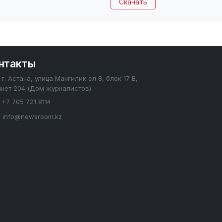
Скачать
нтакты
г. Астана, улица Мангилик ел 8, блок 17 В,
инет 204 (Дом журналистов)
+7 705 721 8114
info@newsroom.kz