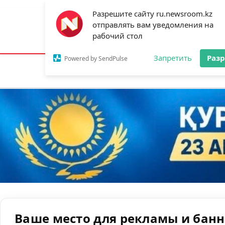
Разрешите сайту ru.newsroom.kz
отправлять вам уведомления на
Астана:
23°C
Алматы:
31°C
Шымк
рабочий стол
Запретить
Раз
Powered by SendPulse
Новости
Ан
Ваше место для рекламы и бан