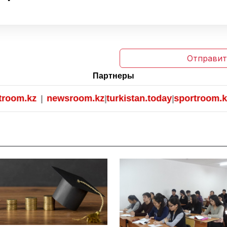
Отправит
Партнеры
m.kz
newsroom.kz
turkistan.today
sportroom.kz
|
|
|