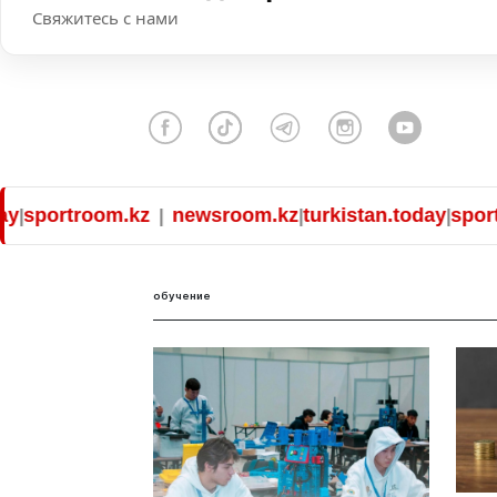
Свяжитесь с нами
portroom.kz
newsroom.kz
turkistan.today
sportroo
|
|
|
обучение