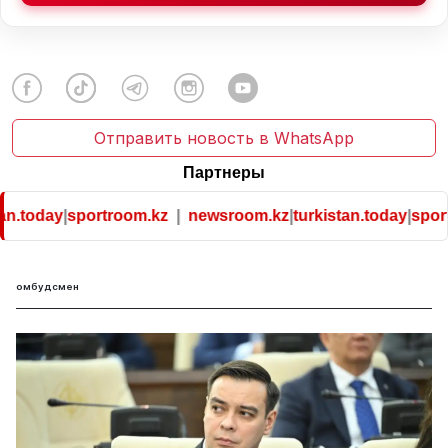
Отправить новость в WhatsApp
Партнеры
n.today
|
sportroom.kz
|
newsroom.kz
|
turkistan.today
|
sport
омбудсмен