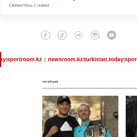
Свяжитесь с нами
sportroom.kz
newsroom.kz
turkistan.today
sportro
|
|
|
погибший