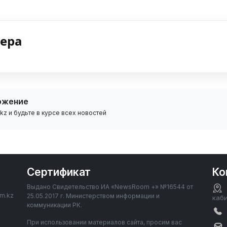
нера
ожение
z и будьте в курсе всех новостей
Сертификат
Ко
Выдано Свидетельство ИА «NewsRoom +» №16544 от
om.kz
25.05.2017 г. Министерством информации и
каб
коммуникации РК.
При использовании материалов сайта, просим вас