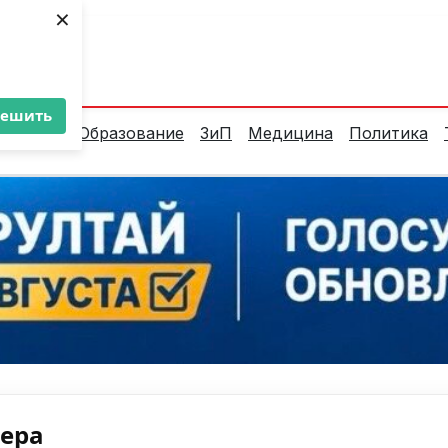
×
ент:
33°C
решить
алитика
Образование
ЗиП
Медицина
Политика
нера