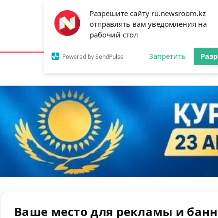
Разрешите сайту ru.newsroom.kz
отправлять вам уведомления на
Астана:
24°C
Алматы:
29°C
Шымк
рабочий стол
Запретить
Раз
Powered by SendPulse
Новости
Ан
Ваше место для рекламы и бан