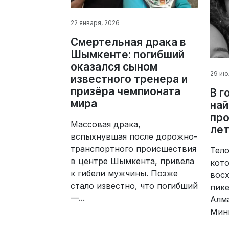
22 января, 2026
Смертельная драка в
Шымкенте: погибший
оказался сыном
29 ию
известного тренера и
призёра чемпионата
В г
мира
най
про
Массовая драка,
лет
вспыхнувшая после дорожно-
транспортного происшествия
Тело
в центре Шымкента, привела
кото
к гибели мужчины. Позже
вос
стало известно, что погибший
пик
—...
Алма
Мини