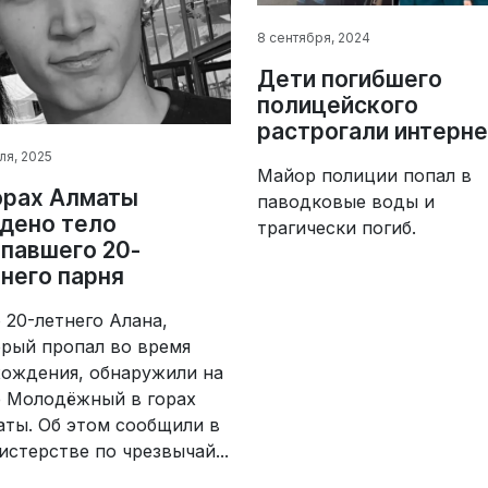
8 сентября, 2024
Дети погибшего
полицейского
растрогали интерн
ля, 2025
Майор полиции попал в
орах Алматы
паводковые воды и
дено тело
трагически погиб.
павшего 20-
него парня
 20-летнего Алана,
рый пропал во время
хождения, обнаружили на
е Молодёжный в горах
ты. Об этом сообщили в
стерстве по чрезвычай...