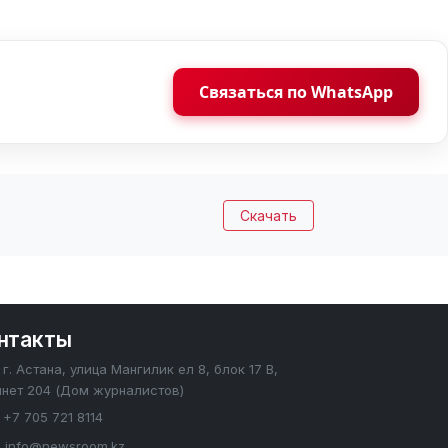
Связаться по WhatsApp
Скачать
нтакты
г. Астана, улица Мангилик ел 8, блок 17 В,
инет 204 (Дом журналистов)
+7 705 721 8114
info@newsroom.kz