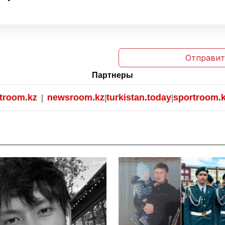
Отправит
Партнеры
om.kz
newsroom.kz
turkistan.today
sportroom.kz
|
|
|