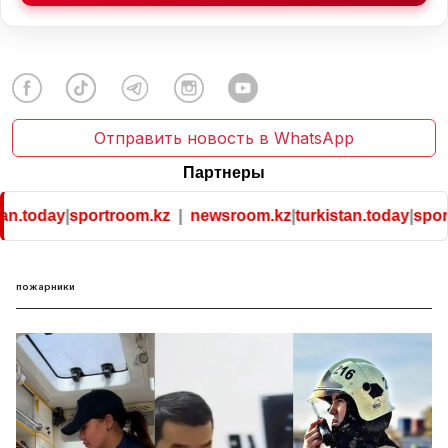
Отправить новость в WhatsApp
Партнеры
an.today
|
sportroom.kz
|
newsroom.kz
|
turkistan.today
|
sport
пожарники