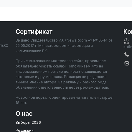
Сертификат
Ко
Выдано Свидетельство ИА «NewsRoom +» №16544 от
om.kz
25.05.2017 г. Министерством информации и
каб
коммуникации РК.
При использовании материалов сайта, просим вас
обязательно указать ссылки. Напоминаем, что на
информационном портале полностью защищаются
авторские и другие права. Редакция не разделяет
личное мнение автора. За рекламу и разного рода
объявления ответственность несет рекламодатель.
Новостной портал ориентирован на читателей старше
18 лет.
О нас
Выборы 2026
Редакция