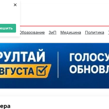
×
ент:
25°C
решить
алитика
Образование
ЗиП
Медицина
Политика
нера