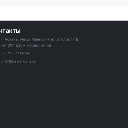
нтакты
г. Астана, улица Мангилик ел 8, блок 17 В,
инет 204 (Дом журналистов)
+7 705 721 8114
info@newsroom.kz