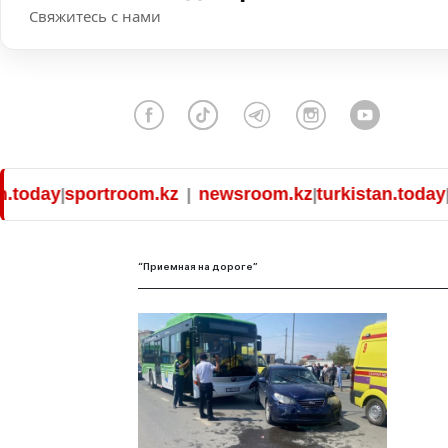
Свяжитесь с нами
today
sportroom.kz
newsroom.kz
turkistan.today
sp
|
|
|
|
“Приемная на дороге”