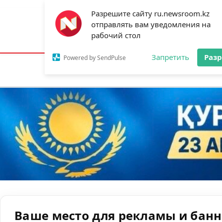
Разрешите сайту ru.newsroom.kz
отправлять вам уведомления на
Астана:
14°C
Алматы:
23°C
Шымк
рабочий стол
Запретить
Раз
Powered by SendPulse
Новости
Ан
Ваше место для рекламы и бан