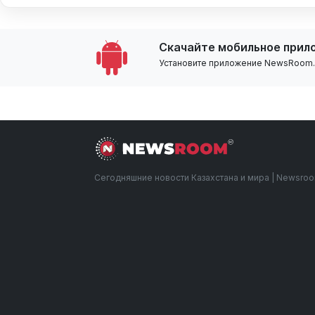
Скачайте мобильное прил
Установите приложение NewsRoom.k
Сегодняшние новости Казахстана и мира | Newsro