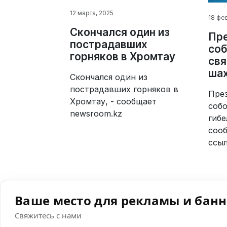
12 марта, 2025
18 фе
Скончался один из
Пре
пострадавших
соб
горняков в Хромтау
свя
ша
Скончался один из
пострадавших горняков в
Пре
Хромтау, - сообщает
собо
newsroom.kz
гибе
сооб
ссыл
Ваше место для рекламы и бан
Свяжитесь с нами