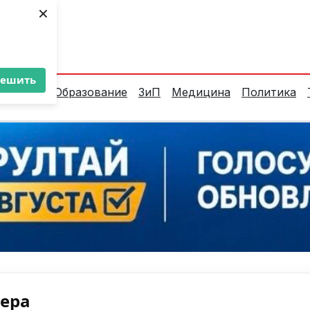
×
ент:
31°C
решить
алитика
Образование
ЗиП
Медицина
Политика
нера