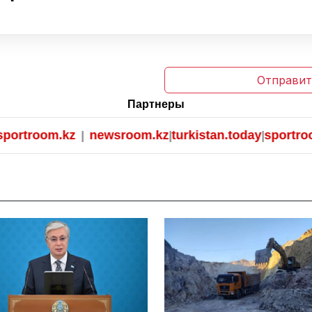
Отправит
Партнеры
rtroom.kz
newsroom.kz
turkistan.today
sportroom.
|
|
|