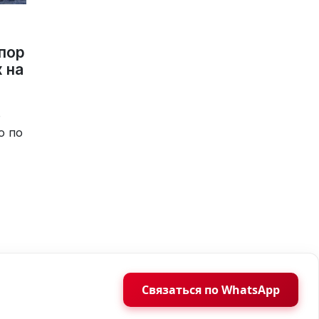
 пор
 на
о
о по
Связаться по WhatsApp