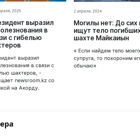
враля, 2025
2 апреля, 2024
зидент выразил
Могилы нет: До сих
олезнования в
ищут тело погибших
зи с гибелью
шахте Майкаиын
хтеров
« Если найдем тело моег
зидент выразил
супруга, то похороним ег
лезнования в связи с
обычаю»
лью шахтеров, -
щает newsroom.kz со
кой на Акорду.
нера