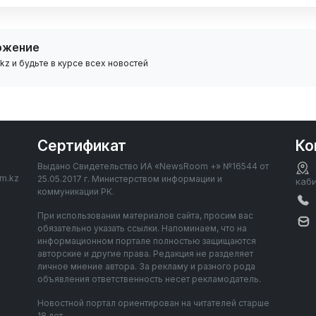
ожение
z и будьте в курсе всех новостей
Сертификат
Ко
Выдано Свидетельство ИА «NewsRoom +» №16544 от
om.kz
25.05.2017 г. Министерством информации и
каб
коммуникации РК.
При использовании материалов сайта, просим вас
обязательно указать ссылки. Напоминаем, что на
информационном портале полностью защищаются
авторские и другие права. Редакция не разделяет
личное мнение автора. За рекламу и разного рода
объявления ответственность несет рекламодатель.
Новостной портал ориентирован на читателей старше
18 лет.