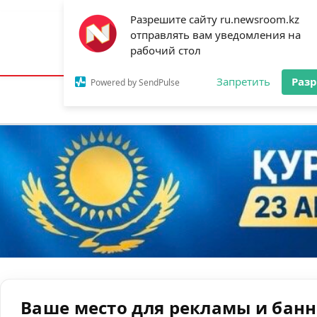
Разрешите сайту ru.newsroom.kz
отправлять вам уведомления на
Астана:
22°C
Алматы:
28°C
Шымк
рабочий стол
Запретить
Раз
Powered by SendPulse
Новости
Ан
Ваше место для рекламы и бан