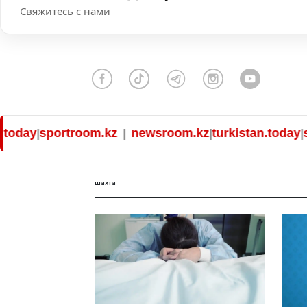
Свяжитесь с нами
oday
sportroom.kz
newsroom.kz
turkistan.today
spo
|
|
|
|
шахта