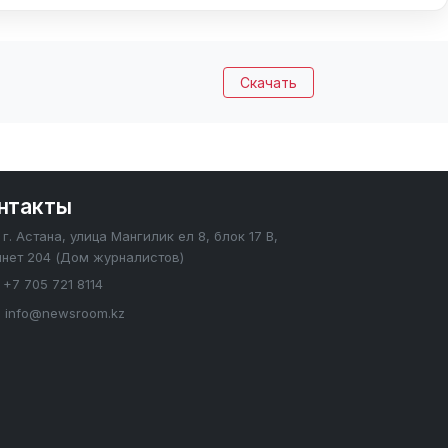
Скачать
нтакты
г. Астана, улица Мангилик ел 8, блок 17 В,
инет 204 (Дом журналистов)
+7 705 721 8114
info@newsroom.kz