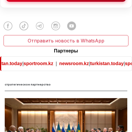
Отправить новость в WhatsApp
Партнеры
tan.today
|
sportroom.kz
|
newsroom.kz
|
turkistan.today
|
spor
стратегическое партнерство