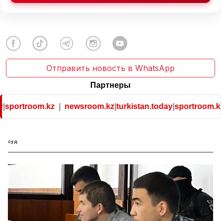
Отправить новость в WhatsApp
Партнеры
.kz
|
newsroom.kz
|
turkistan.today
|
sportroom.kz
суд