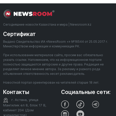
Сегодняшние новости Казахстана и мира | Newsroom.kz
Сертификат
Выдано Свидетельство ИА «NewsRoom +» №16544 от 25.05.2017 г.
Министерством информации и коммуникации РК.
При использовании материалов сайта, просим вас обязательно
указать ссылки. Напоминаем, что на информационном портале
полностью защищаются авторские и другие права. Редакция не
разделяет личное мнение автора. За рекламу и разного рода
объявления ответственность несет рекламодатель.
Новостной портал ориентирован на читателей старше 18 лет.
Контакты
Социальные сети:
г. Астана, улица
Мангилик ел 8, блок 17 В,
кабинет 204 (Дом
журналистов)