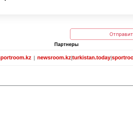
Отправит
Партнеры
rtroom.kz
newsroom.kz
turkistan.today
sportroom.
|
|
|