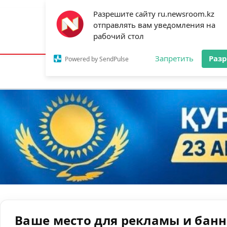
Разрешите сайту ru.newsroom.kz
отправлять вам уведомления на
Астана:
19°C
Алматы:
23°C
Шымк
рабочий стол
Запретить
Раз
Powered by SendPulse
Новости
Ан
Ваше место для рекламы и бан