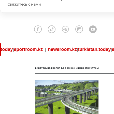
Свяжитесь с нами
oday
sportroom.kz
newsroom.kz
turkistan.today
spo
|
|
|
|
виртуальная копия дорожной инфраструктуры