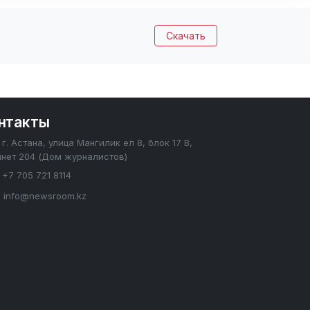
Скачать
нтакты
г. Астана, улица Мангилик ел 8, блок 17 В,
инет 204 (Дом журналистов)
+7 705 721 8114
info@newsroom.kz