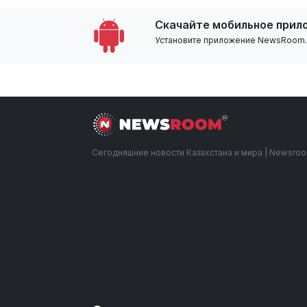
Скачайте мобильное прил
Установите приложение NewsRoom.k
Сегодняшние новости Казахстана и мира | Newsro