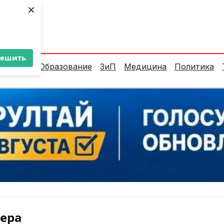
×
ент:
29°C
решить
алитика
Образование
ЗиП
Медицина
Политика
нера