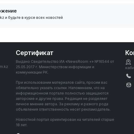
ожение
z и будьте в курсе всех новостей
Сертификат
Ко
Выдано Свидетельство ИА «NewsRoom +» №16544 от
om.kz
25.05.2017 г. Министерством информации и
каб
коммуникации РК.
При использовании материалов сайта, просим вас
обязательно указать ссылки. Напоминаем, что на
информационном портале полностью защищаются
авторские и другие права. Редакция не разделяет
личное мнение автора. За рекламу и разного рода
объявления ответственность несет рекламодатель.
Новостной портал ориентирован на читателей старше
18 лет.