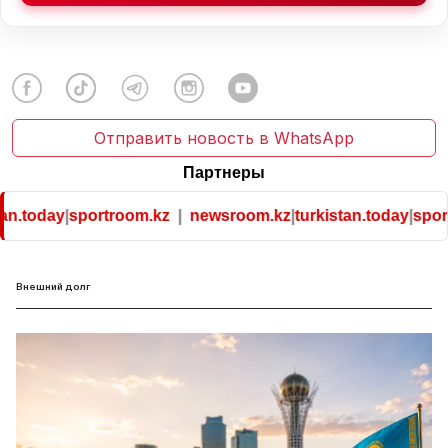
Отправить новость в WhatsApp
Партнеры
an.today
|
sportroom.kz
|
newsroom.kz
|
turkistan.today
|
sport
Внешний долг