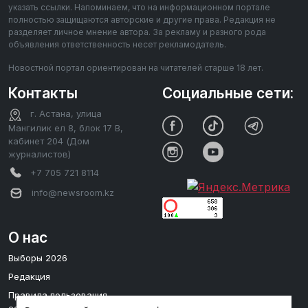
указать ссылки. Напоминаем, что на информационном портале
полностью защищаются авторские и другие права. Редакция не
разделяет личное мнение автора. За рекламу и разного рода
объявления ответственность несет рекламодатель.
Новостной портал ориентирован на читателей старше 18 лет.
Контакты
Социальные сети:
г. Астана, улица
Мангилик ел 8, блок 17 В,
кабинет 204 (Дом
журналистов)
+7 705 721 8114
info@newsroom.kz
О нас
Выборы 2026
Редакция
Правила пользования