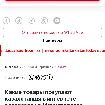
Отправить новость в WhatsApp
Партнеры
an.today
|
sportroom.kz
|
newsroom.kz
|
turkistan.today
|
sport
16 января, 2024 /
Асем Беркинова
/
Новости
Поделиться:
Какие товары покупают
казахстанцы в интернете