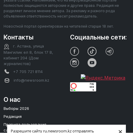
указать ссылки. Напоминаем, что на информационном портале
полностью защищаются авторские и другие права. Редакция не
разделяет личное мнение автора. За рекламу и разного рода
объявления ответственность несет рекламодатель.
Новостной портал ориентирован на читателей старше 18 лет.
Контакты
Социальные сети:
г. Астана, улица
Мангилик ел 8, блок 17 В,
кабинет 204 (Дом
журналистов)
+7 705 721 8114
info@newsroom.kz
О нас
Выборы 2026
Редакция
Правила пользования
×
сайтом
Разрешите сайту ru.newsroom.kz отправлять