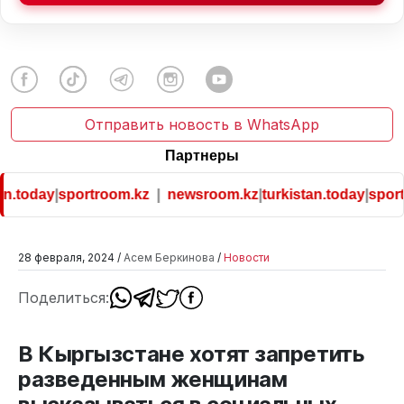
Отправить новость в WhatsApp
Партнеры
n.today
|
sportroom.kz
|
newsroom.kz
|
turkistan.today
|
sportr
28 февраля, 2024 /
Асем Беркинова
/
Новости
Поделиться:
В Кыргызстане хотят запретить
разведенным женщинам