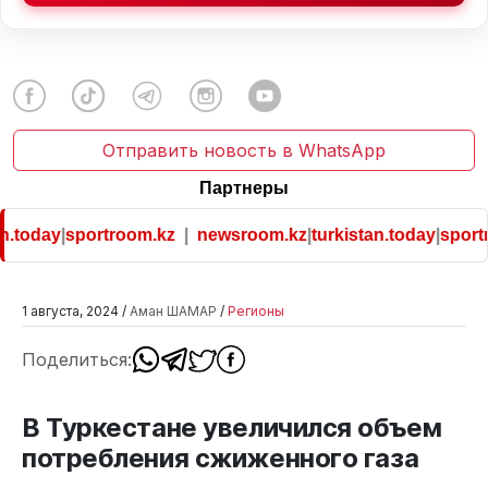
Отправить новость в WhatsApp
Партнеры
.today
|
sportroom.kz
|
newsroom.kz
|
turkistan.today
|
sportr
1 августа, 2024 /
Аман ШАМАР
/
Регионы
Поделиться:
В Туркестане увеличился объем
потребления сжиженного газа