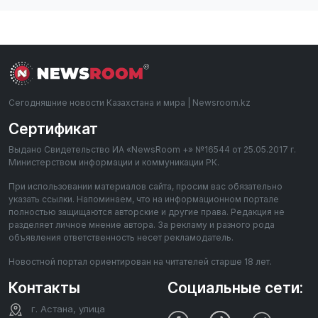
Сегодняшние новости Казахстана и мира | Newsroom.kz
Сертификат
Выдано Свидетельство ИА «NewsRoom +» №16544 от 25.05.2017 г.
Министерством информации и коммуникации РК.
При использовании материалов сайта, просим вас обязательно
указать ссылки. Напоминаем, что на информационном портале
полностью защищаются авторские и другие права. Редакция не
разделяет личное мнение автора. За рекламу и разного рода
объявления ответственность несет рекламодатель.
Новостной портал ориентирован на читателей старше 18 лет.
Контакты
Социальные сети:
г. Астана, улица