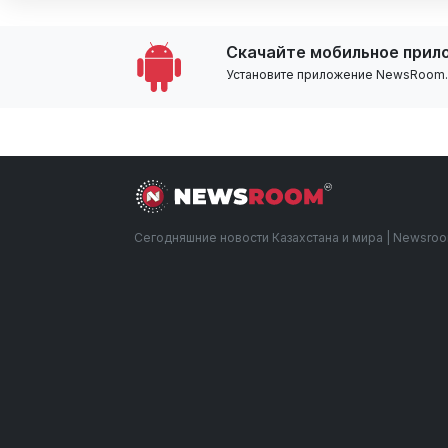
Скачайте мобильное прил
Установите приложение NewsRoom.k
Сегодняшние новости Казахстана и мира | Newsro