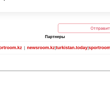
Отправит
Партнеры
room.kz
newsroom.kz
turkistan.today
sportroom.k
|
|
|