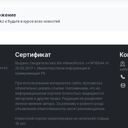
ожение
z и будьте в курсе всех новостей
Сертификат
Ко
Выдано Свидетельство ИА «NewsRoom +» №16544 от
om.kz
25.05.2017 г. Министерством информации и
каб
коммуникации РК.
При использовании материалов сайта, просим вас
обязательно указать ссылки. Напоминаем, что на
информационном портале полностью защищаются
авторские и другие права. Редакция не разделяет
личное мнение автора. За рекламу и разного рода
объявления ответственность несет рекламодатель.
Новостной портал ориентирован на читателей старше
18 лет.