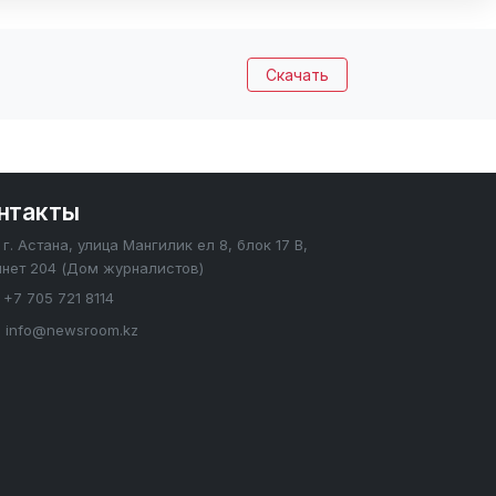
Скачать
нтакты
г. Астана, улица Мангилик ел 8, блок 17 В,
инет 204 (Дом журналистов)
+7 705 721 8114
info@newsroom.kz