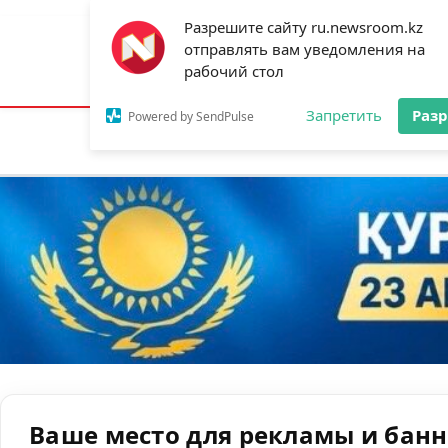
Разрешите сайту ru.newsroom.kz
отправлять вам уведомления на
Астана:
21°C
Алматы:
27°C
Шымк
рабочий стол
Запретить
Раз
Powered by SendPulse
Новости
Ан
Ваше место для рекламы и бан