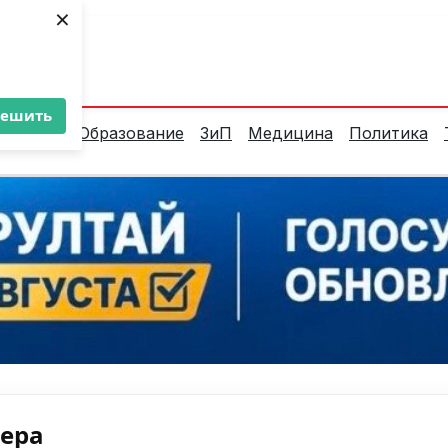
×
ент:
31°C
решить
алитика
Образование
ЗиП
Медицина
Политика
нера