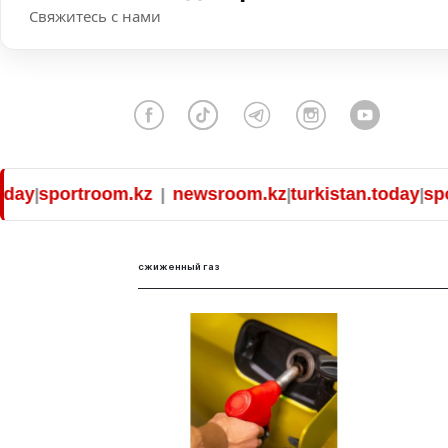
Свяжитесь с нами
ay
sportroom.kz
newsroom.kz
turkistan.today
sport
|
|
|
|
сжиженный газ