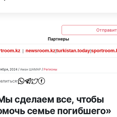
Отправит
Партнеры
m.kz
newsroom.kz
turkistan.today
sportroom.kz
|
|
|
тября, 2024 /
Аман ШАМАР
/
Регионы
елиться:
Мы сделаем все, чтобы
омочь семье погибшего»