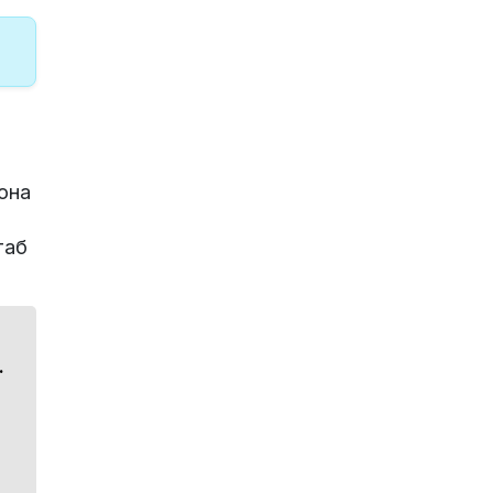
она
таб
.