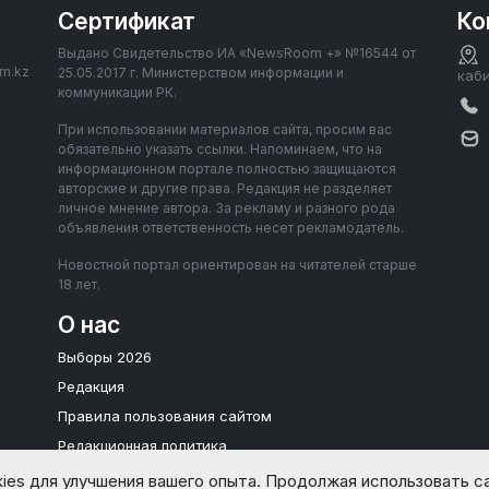
Сертификат
Ко
Выдано Свидетельство ИА «NewsRoom +» №16544 от
om.kz
25.05.2017 г. Министерством информации и
каб
коммуникации РК.
При использовании материалов сайта, просим вас
обязательно указать ссылки. Напоминаем, что на
информационном портале полностью защищаются
авторские и другие права. Редакция не разделяет
личное мнение автора. За рекламу и разного рода
объявления ответственность несет рекламодатель.
Новостной портал ориентирован на читателей старше
18 лет.
О нас
Выборы 2026
Редакция
Правила пользования сайтом
Редакционная политика
ies для улучшения вашего опыта. Продолжая использовать са