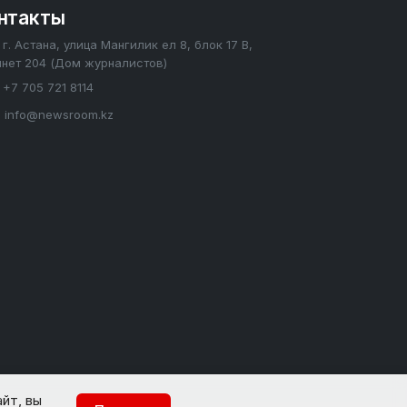
нтакты
г. Астана, улица Мангилик ел 8, блок 17 В,
инет 204 (Дом журналистов)
+7 705 721 8114
info@newsroom.kz
йт, вы