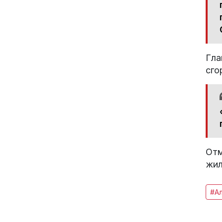
Гла
сго
Отм
жил
#А