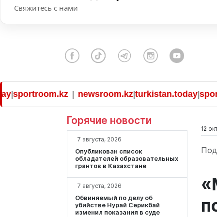
Свяжитесь с нами
portroom.kz
newsroom.kz
turkistan.today
sportroo
|
|
|
Горячие новости
12 ок
7 августа, 2026
Под
Опубликован список
обладателей образовательных
грантов в Казахстане
«
7 августа, 2026
Обвиняемый по делу об
п
убийстве Нурай Серикбай
изменил показания в суде