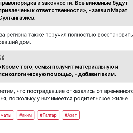
правопорядка и законности. Все виновные будут
привлечены к ответственности», - заявил Марат
Султангазиев.
ва региона также поручил полностью восстановит
ревший дом.
«Кроме того, семья получит материальную и
психологическую помощь», - добавил аким.
етим, что пострадавшие отказались от временног
ья, поскольку у них имеется родительское жилье.
лматы
#аким
#Талгар
#Азат