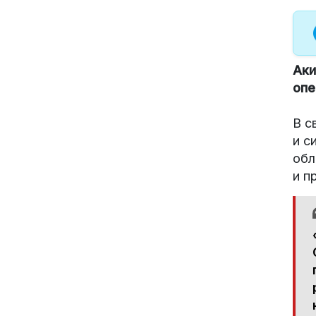
Аки
опе
В с
и с
обл
и п