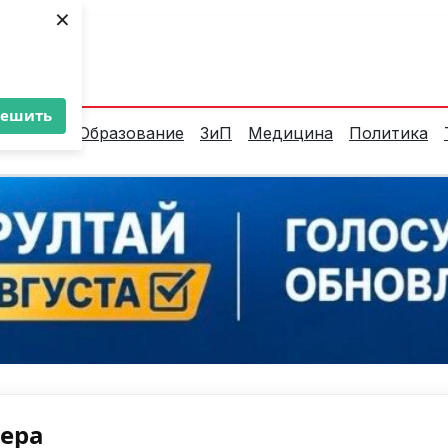
×
ент:
31°C
решить
алитика
Образование
ЗиП
Медицина
Политика
нера