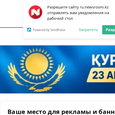
Разрешите сайту ru.newsroom.kz
отправлять вам уведомления на
Астана:
21°C
Алматы:
27°C
Шымк
рабочий стол
Запретить
Раз
Powered by SendPulse
Новости
Ан
Ваше место для рекламы и бан