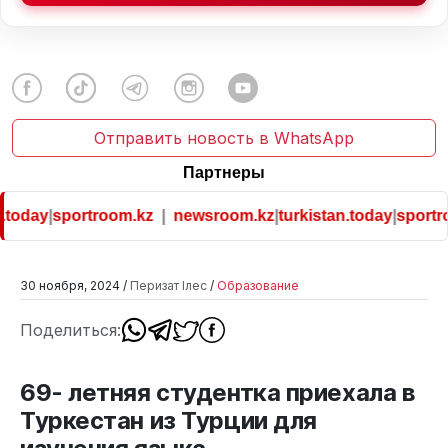
Отправить новость в WhatsApp
Партнеры
today
|
sportroom.kz
|
newsroom.kz
|
turkistan.today
|
sportroo
30 ноября, 2024 /
Перизат Ілес
/
Образование
Поделиться:
69- летняя студентка приехала в
Туркестан из Турции для