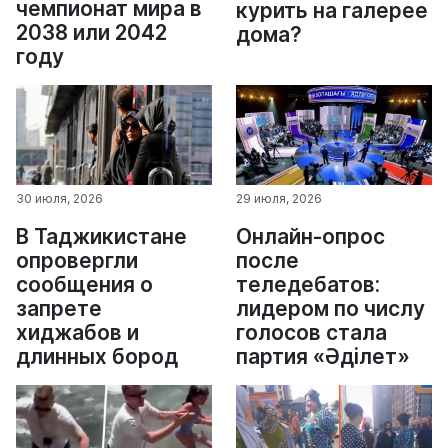
чемпионат мира в
курить на галерее
2038 или 2042
дома?
году
30 июля, 2026
29 июля, 2026
В Таджикистане
Онлайн-опрос
опровергли
после
сообщения о
теледебатов:
запрете
лидером по числу
хиджабов и
голосов стала
длинных бород
партия «Әділет»