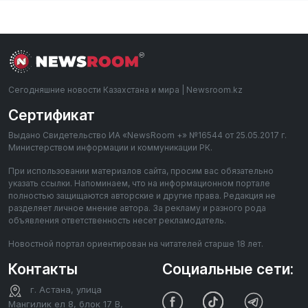
Сегодняшние новости Казахстана и мира | Newsroom.kz
Сертификат
Выдано Свидетельство ИА «NewsRoom +» №16544 от 25.05.2017 г.
Министерством информации и коммуникации РК.
При использовании материалов сайта, просим вас обязательно
указать ссылки. Напоминаем, что на информационном портале
полностью защищаются авторские и другие права. Редакция не
разделяет личное мнение автора. За рекламу и разного рода
объявления ответственность несет рекламодатель.
Новостной портал ориентирован на читателей старше 18 лет.
Контакты
Социальные сети:
г. Астана, улица
Мангилик ел 8, блок 17 В,