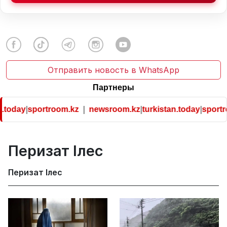
Отправить новость в WhatsApp
Партнеры
day
|
sportroom.kz
|
newsroom.kz
|
turkistan.today
|
sportroom
Перизат Ілес
Перизат Ілес