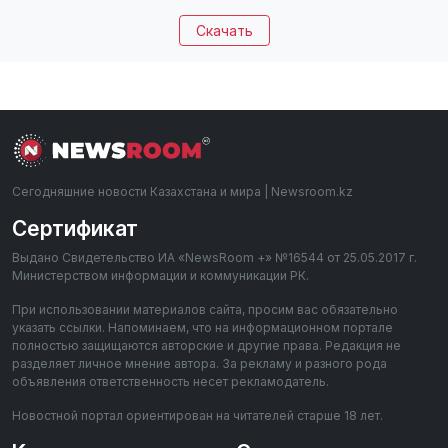
Скачать
Сегодняшние новости Казахстана и мира | Newsroom.kz
Сертификат
Выдано Свидетельство ИА «NewsRoom +» №16544 от 25.05.2017 г.
Министерством информации и коммуникации РК.
При использовании материалов сайта, просим вас обязательно
указать ссылки. Напоминаем, что на информационном портале
полностью защищаются авторские и другие права. Редакция не
разделяет личное мнение автора. За рекламу и разного рода
объявления ответственность несет рекламодатель.
Новостной портал ориентирован на читателей старше 18 лет.