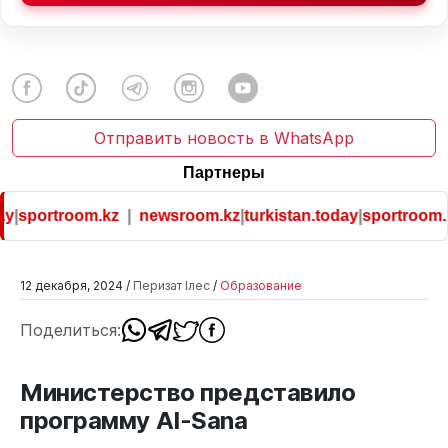
Отправить новость в WhatsApp
Партнеры
y
|
sportroom.kz
|
newsroom.kz
|
turkistan.today
|
sportroom.k
12 декабря, 2024 /
Перизат Ілес
/
Образование
Поделиться:
Министерство представило
программу AI-Sana