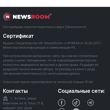
Сегодняшние новости Казахстана и мира | Newsroom.kz
Сертификат
Выдано Свидетельство ИА «NewsRoom +» №16544 от 25.05.2017 г.
Министерством информации и коммуникации РК.
При использовании материалов сайта, просим вас обязательно
указать ссылки. Напоминаем, что на информационном портале
полностью защищаются авторские и другие права. Редакция не
разделяет личное мнение автора. За рекламу и разного рода
объявления ответственность несет рекламодатель.
Новостной портал ориентирован на читателей старше 18 лет.
Контакты
Социальные сети:
г. Астана, улица
Мангилик ел 8, блок 17 В,
кабинет 204 (Дом