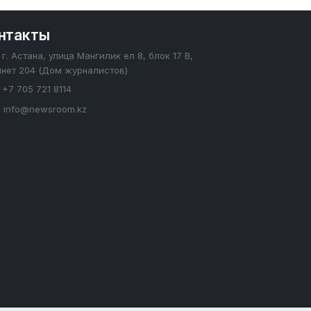
нтакты
г. Астана, улица Мангилик ел 8, блок 17 В,
инет 204 (Дом журналистов)
+7 705 721 8114
info@newsroom.kz