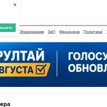
×
ент:
32°C
решить
алитика
Образование
ЗиП
Медицина
Политика
нера