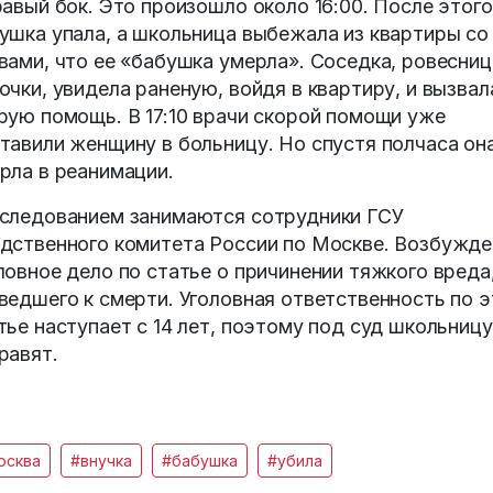
равый бок. Это произошло около 16:00. После этого
ушка упала, а школьница выбежала из квартиры со
вами, что ее «бабушка умерла». Соседка, ровесниц
очки, увидела раненую, войдя в квартиру, и вызвал
рую помощь. В 17:10 врачи скорой помощи уже
тавили женщину в больницу. Но спустя полчаса он
рла в реанимации.
следованием занимаются сотрудники ГСУ
дственного комитета России по Москве. Возбужд
ловное дело по статье о причинении тяжкого вреда
ведшего к смерти. Уголовная ответственность по 
тье наступает с 14 лет, поэтому под суд школьницу
равят.
осква
#внучка
#бабушка
#убила