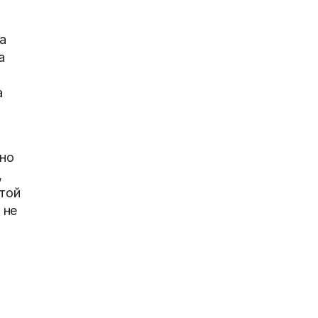
а
а
а
ено
,
этой
 не