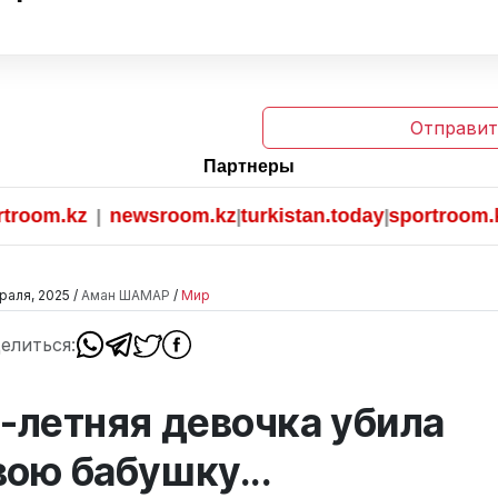
Отправит
Партнеры
om.kz
newsroom.kz
turkistan.today
sportroom.kz
|
|
|
раля, 2025 /
Аман ШАМАР
/
Мир
елиться:
1-летняя девочка убила
вою бабушку...