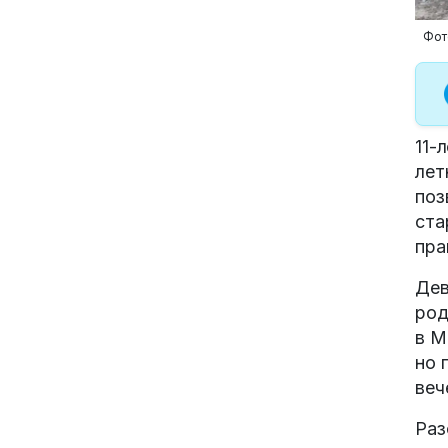
Фот
11-
лет
поз
ста
пра
Дев
род
в М
но 
веч
Раз