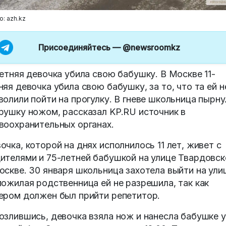
о: azh.kz
Присоединяйтесь —
@newsroomkz
летняя девочка убила свою бабушку. В Москве 11-
няя девочка убила свою бабушку, за то, что та ей н
волили пойти на прогулку. В гневе школьница пырну
рушку ножом, рассказал KP.RU источник в
воохранительных органах.
очка, которой на днях исполнилось 11 лет, живет с
ителями и 75-летней бабушкой на улице Твардовск
оскве. 30 января школьница захотела выйти на ули
пожилая родственница ей не разрешила, так как
ером должен был прийти репетитор.
озлившись, девочка взяла нож и нанесла бабушке 