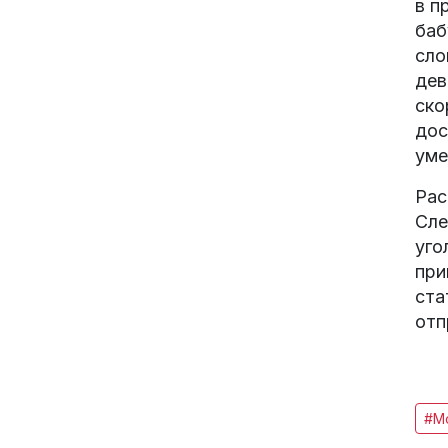
в п
баб
сло
дев
ско
дос
уме
Рас
Сле
уго
при
ста
отп
#М