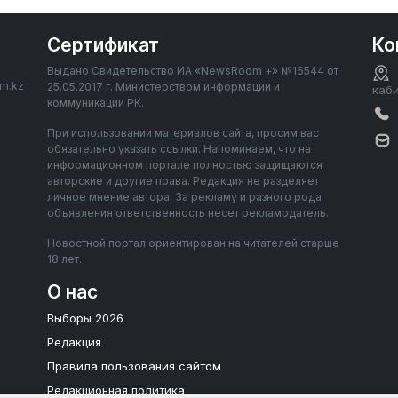
Сертификат
Ко
Выдано Свидетельство ИА «NewsRoom +» №16544 от
om.kz
25.05.2017 г. Министерством информации и
каб
коммуникации РК.
При использовании материалов сайта, просим вас
обязательно указать ссылки. Напоминаем, что на
информационном портале полностью защищаются
авторские и другие права. Редакция не разделяет
личное мнение автора. За рекламу и разного рода
объявления ответственность несет рекламодатель.
Новостной портал ориентирован на читателей старше
18 лет.
О нас
Выборы 2026
Редакция
Правила пользования сайтом
Редакционная политика