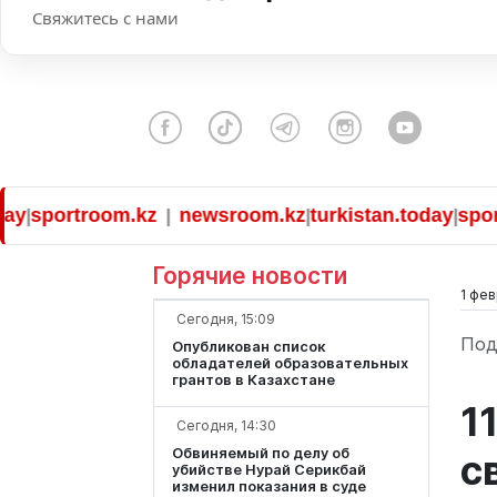
Свяжитесь с нами
portroom.kz
newsroom.kz
turkistan.today
sportro
|
|
|
Горячие новости
1 фев
Сегодня, 15:09
Под
Опубликован список
обладателей образовательных
грантов в Казахстане
1
Сегодня, 14:30
Обвиняемый по делу об
с
убийстве Нурай Серикбай
изменил показания в суде