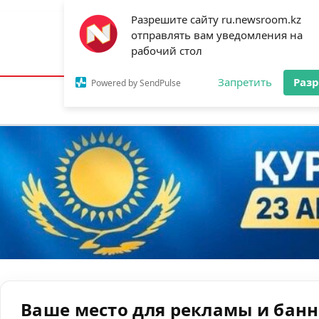
Разрешите сайту ru.newsroom.kz
отправлять вам уведомления на
Астана:
19°C
Алматы:
25°C
Шымк
рабочий стол
Запретить
Раз
Powered by SendPulse
Новости
Ан
Ваше место для рекламы и бан