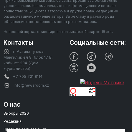
При использовании материалов сайта, просим вас обязательно
указать ссылки. Напоминаем, что на информационном портале
полностью защищаются авторские и другие права. Редакция не
разделяет личное мнение автора. За рекламу и разного рода
объявления ответственность несет рекламодатель.
Новостной портал ориентирован на читателей старше 18 лет.
Контакты
Социальные сети:
г. Астана, улица
Мангилик ел 8, блок 17 В,
кабинет 204 (Дом
журналистов)
+7 705 721 8114
info@newsroom.kz
О нас
Выборы 2026
Редакция
Правила пользования