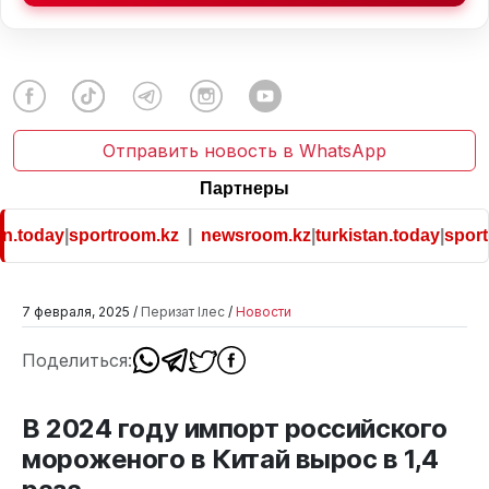
Отправить новость в WhatsApp
Партнеры
n.today
|
sportroom.kz
|
newsroom.kz
|
turkistan.today
|
sportr
7 февраля, 2025 /
Перизат Ілес
/
Новости
Поделиться:
В 2024 году импорт российского
мороженого в Китай вырос в 1,4