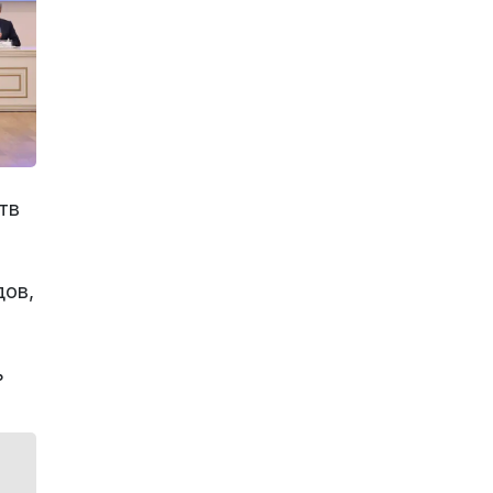
тв
дов,
ь