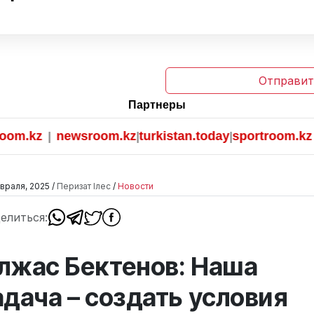
Отправит
Партнеры
kz
newsroom.kz
turkistan.today
sportroom.kz
|
|
|
враля, 2025 /
Перизат Ілес
/
Новости
елиться:
лжас Бектенов: Наша
адача – создать условия