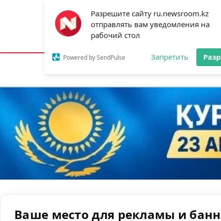
Разрешите сайту ru.newsroom.kz
отправлять вам уведомления на
Астана:
25°C
Алматы:
31°C
Шымк
рабочий стол
Запретить
Раз
Powered by SendPulse
Новости
Ан
Ваше место для рекламы и бан