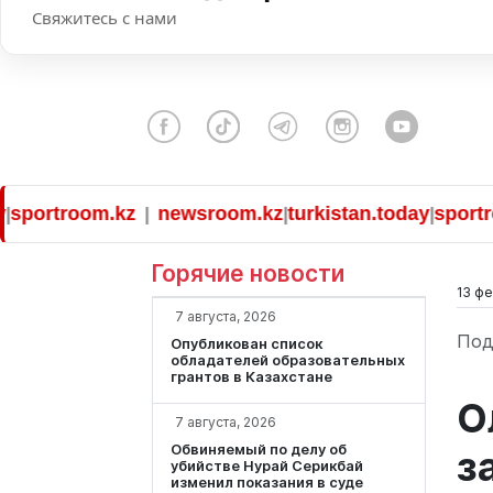
Свяжитесь с нами
rtroom.kz
newsroom.kz
turkistan.today
sportroom.
|
|
|
Горячие новости
13 фе
7 августа, 2026
Под
Опубликован список
обладателей образовательных
грантов в Казахстане
О
7 августа, 2026
Обвиняемый по делу об
з
убийстве Нурай Серикбай
изменил показания в суде