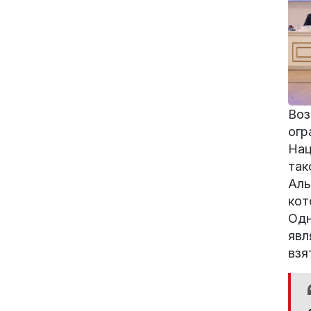
Воз
огр
Нац
так
Аль
кот
Одн
явл
взя