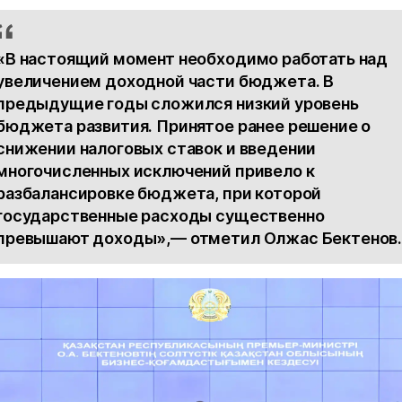
«В настоящий момент необходимо работать над
увеличением доходной части бюджета. В
предыдущие годы сложился низкий уровень
бюджета развития. Принятое ранее решение о
снижении налоговых ставок и введении
многочисленных исключений привело к
разбалансировке бюджета, при которой
государственные расходы существенно
превышают доходы»,— отметил Олжас Бектенов