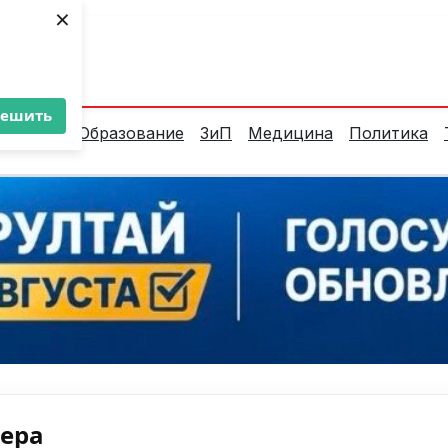
×
ент:
36°C
решить
алитика
Образование
ЗиП
Медицина
Политика
нера