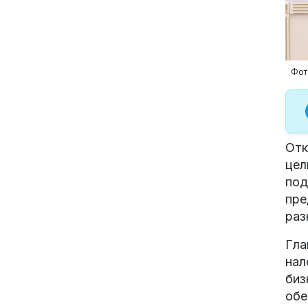
Фото
Отк
цел
под
пре
раз
Гла
нал
биз
обе