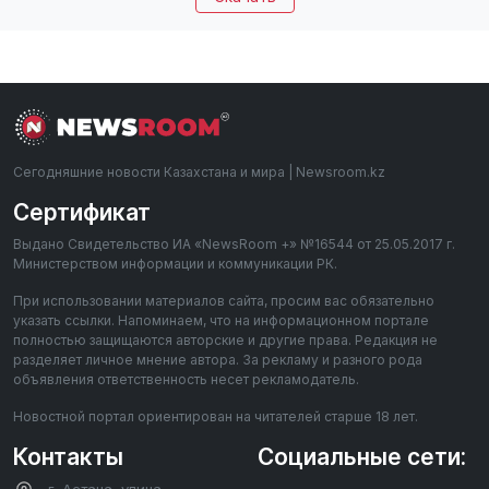
Сегодняшние новости Казахстана и мира | Newsroom.kz
Сертификат
Выдано Свидетельство ИА «NewsRoom +» №16544 от 25.05.2017 г.
Министерством информации и коммуникации РК.
При использовании материалов сайта, просим вас обязательно
указать ссылки. Напоминаем, что на информационном портале
полностью защищаются авторские и другие права. Редакция не
разделяет личное мнение автора. За рекламу и разного рода
объявления ответственность несет рекламодатель.
Новостной портал ориентирован на читателей старше 18 лет.
Контакты
Социальные сети: