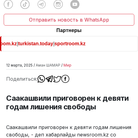
Отправить новость в WhatsApp
Партнеры
om.kz
|
turkistan.today
|
sportroom.kz
12 марта, 2025 /
Аман ШАМАР
/
Мир
Поделиться:
Саакашвили приговорен к девяти
годам лишения свободы
Саакашвили приговорен к девяти годам лишения
свободы, - деп хабарлайды newsroom.kz со