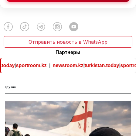
Отправить новость в WhatsApp
Партнеры
oday
|
sportroom.kz
|
newsroom.kz
|
turkistan.today
|
sportroo
Грузия