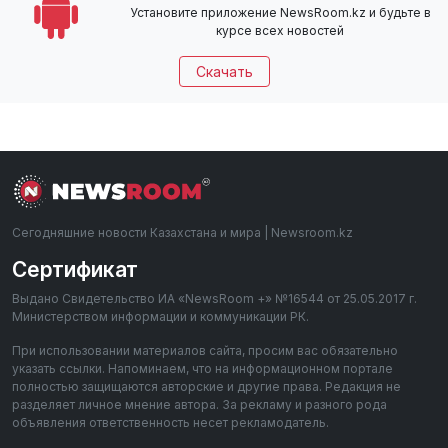
Установите приложение NewsRoom.kz и будьте в
курсе всех новостей
Скачать
Сегодняшние новости Казахстана и мира | Newsroom.kz
Сертификат
Выдано Свидетельство ИА «NewsRoom +» №16544 от 25.05.2017 г.
Министерством информации и коммуникации РК.
При использовании материалов сайта, просим вас обязательно
указать ссылки. Напоминаем, что на информационном портале
полностью защищаются авторские и другие права. Редакция не
разделяет личное мнение автора. За рекламу и разного рода
объявления ответственность несет рекламодатель.