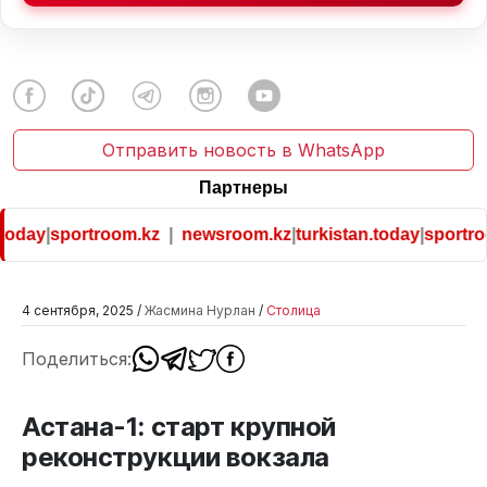
Отправить новость в WhatsApp
Партнеры
today
|
sportroom.kz
|
newsroom.kz
|
turkistan.today
|
sportroo
4 сентября, 2025 /
Жасмина Нурлан
/
Столица
Поделиться:
Астана-1: старт крупной
реконструкции вокзала