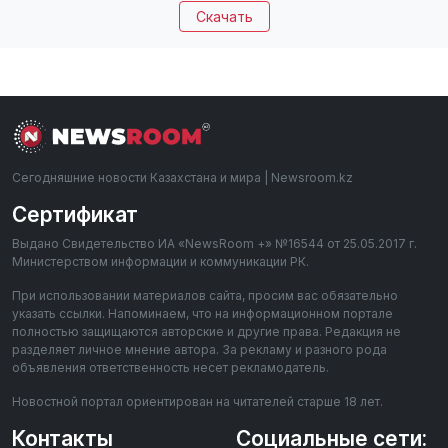
Скачать
Сегодняшние новости Казахстана и мира | Newsroom.kz
Сертификат
Выдано Свидетельство ИА «NewsRoom +» №16544 от 25.05.2017 г.
Министерством информации и коммуникации РК.
При использовании материалов сайта, просим вас обязательно
указать ссылки. Напоминаем, что на информационном портале
полностью защищаются авторские и другие права. Редакция не
разделяет личное мнение автора. За рекламу и разного рода
объявления ответственность несет рекламодатель.
Новостной портал ориентирован на читателей старше 18 лет.
Контакты
Социальные сети: