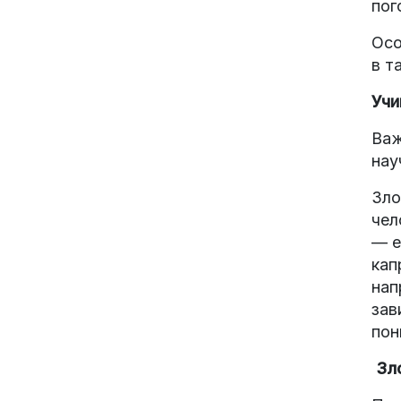
пог
Осо
в т
Учи
Важ
нау
Зло
чел
— е
кап
нап
зав
пон
Зло