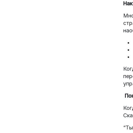
Нак
Мно
стр
нао
Ког
пер
упр
Пон
Ког
Ска
“Ты