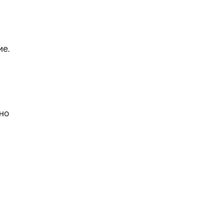
ие.
но