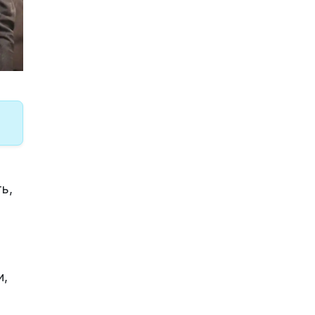
ь,
и,