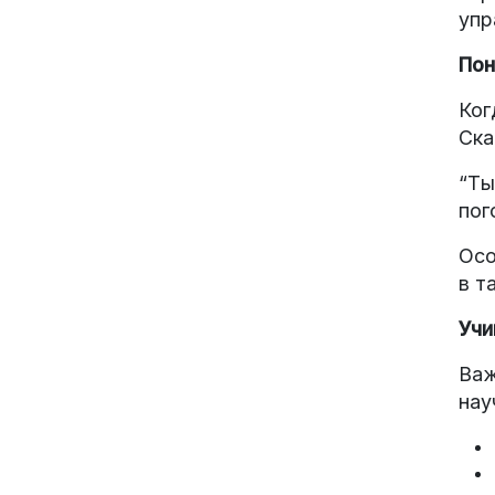
упр
Пон
Ког
Ска
“Ты
пог
Осо
в т
Учи
Важ
нау