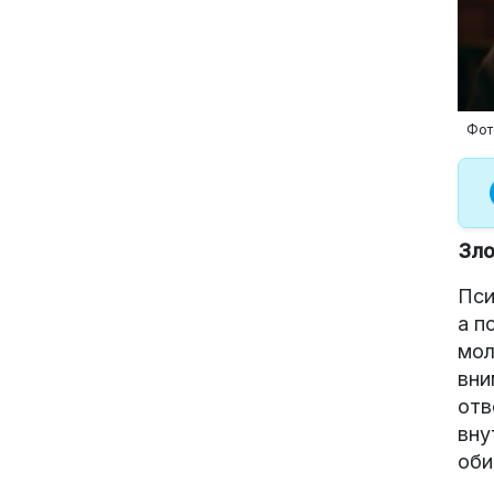
Фот
Зло
Пси
а п
мол
вни
отв
вну
оби