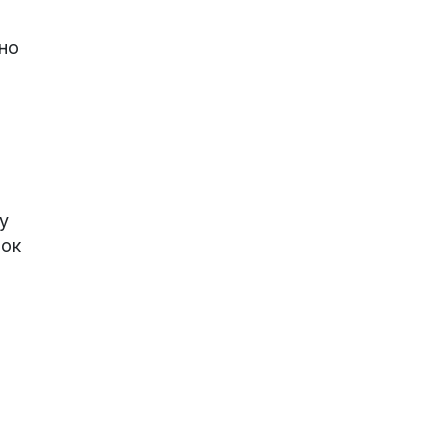
но
у
нок