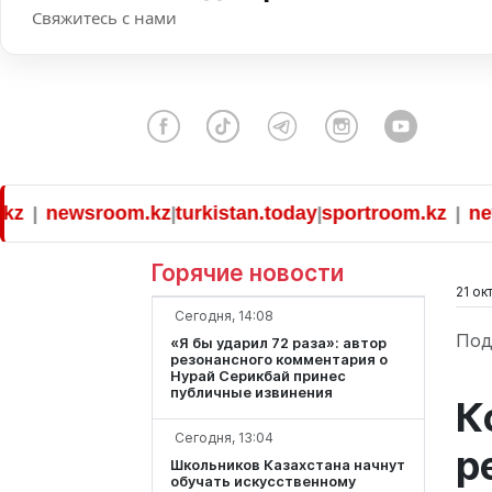
Свяжитесь с нами
newsroom.kz
turkistan.today
sportroom.kz
newsro
|
|
|
Горячие новости
21 ок
Сегодня, 14:08
Под
«Я бы ударил 72 раза»: автор
резонансного комментария о
Нурай Серикбай принес
публичные извинения
К
Сегодня, 13:04
р
Школьников Казахстана начнут
обучать искусственному