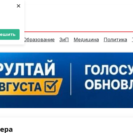
×
ент:
36°C
решить
алитика
Образование
ЗиП
Медицина
Политика
нера