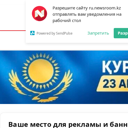
Разрешите сайту ru.newsroom.kz
отправлять вам уведомления на
Астана:
25°C
Алматы:
30°C
Шымк
рабочий стол
Запретить
Раз
Powered by SendPulse
Новости
Ан
Ваше место для рекламы и бан