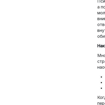
Пси
а п
мол
вни
отв
вну
оби
Нак
Мно
стр
нао
Ког
пер