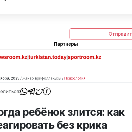
Отправит
Партнеры
om.kz
turkistan.today
sportroom.kz
|
|
тября, 2025 /
Жанар Ғарифоллақызы
/
Психология
елиться:
огда ребёнок злится: как
еагировать без крика