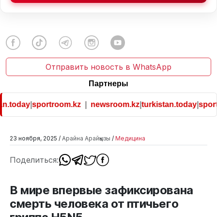
Отправить новость в WhatsApp
Партнеры
n.today
|
sportroom.kz
|
newsroom.kz
|
turkistan.today
|
sport
23 ноября, 2025 /
Арайна Арайқызы
/
Медицина
Поделиться:
В мире впервые зафиксирована
смерть человека от птичьего