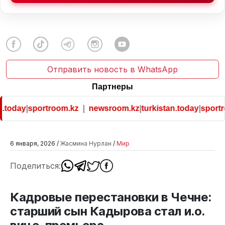
Отправить новость в WhatsApp
Партнеры
.today
|
sportroom.kz
|
newsroom.kz
|
turkistan.today
|
sportro
6 января, 2026 /
Жасмина Нурлан
/
Мир
Поделиться:
Кадровые перестановки в Чечне:
старший сын Кадырова стал и.о.