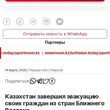
Отправить новость в WhatsApp
Партнеры
.today
|
sportroom.kz
|
newsroom.kz
|
turkistan.today
|
sportr
14 марта, 2026 /
Перизат Ілес
/
Новости
Поделиться:
Казахстан завершил эвакуацию
своих граждан из стран Ближнего