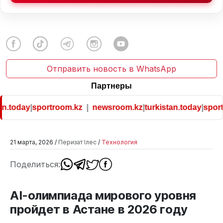
Отправить новость в WhatsApp
Партнеры
n.today
|
sportroom.kz
|
newsroom.kz
|
turkistan.today
|
sportr
21 марта, 2026 /
Перизат Ілес
/
Технология
Поделиться:
AI-олимпиада мирового уровня
пройдет в Астане в 2026 году