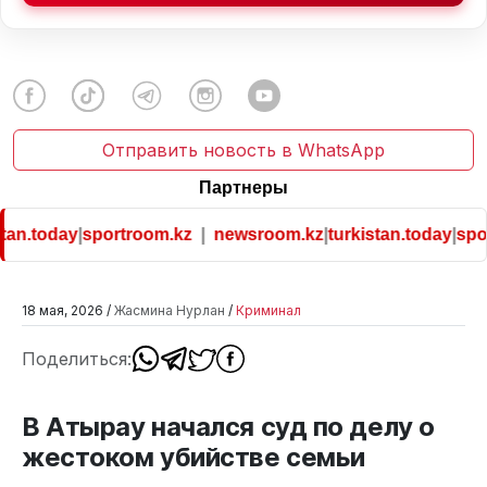
Отправить новость в WhatsApp
Партнеры
an.today
|
sportroom.kz
|
newsroom.kz
|
turkistan.today
|
spor
18 мая, 2026 /
Жасмина Нурлан
/
Криминал
Поделиться:
В Атырау начался суд по делу о
жестоком убийстве семьи