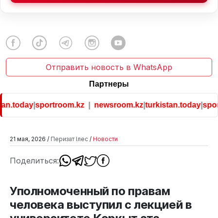
Отправить новость в WhatsApp
Партнеры
an.today
|
sportroom.kz
|
newsroom.kz
|
turkistan.today
|
sport
21 мая, 2026 /
Перизат Ілес
/
Новости
Поделиться:
Уполномоченный по правам
человека выступил с лекцией в