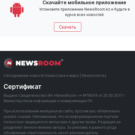
Скачайте мобильное приложение
Установите приложение NewsRoom.kz и будьте в
курсе всех новостей
Скачать
Сегодняшние новости Казахстана и мира | Newsroom.kz
Сертификат
Выдано Свидетельство ИА «NewsRoom +» №16544 от 25.05.2017 г.
Министерством информации и коммуникации РК.
При использовании материалов сайта, просим вас обязательно
указать ссылки. Напоминаем, что на информационном портале
полностью защищаются авторские и другие права. Редакция не
разделяет личное мнение автора. За рекламу и разного рода
объявления ответственность несет рекламодатель.