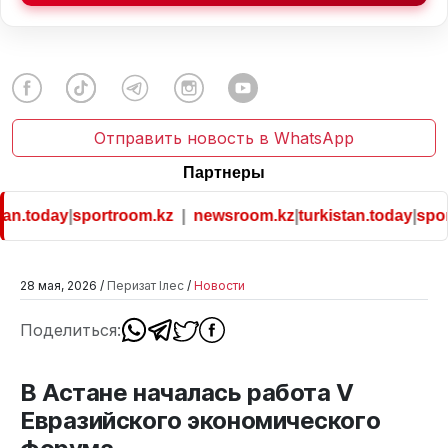
Отправить новость в WhatsApp
Партнеры
an.today
|
sportroom.kz
|
newsroom.kz
|
turkistan.today
|
sport
28 мая, 2026 /
Перизат Ілес
/
Новости
Поделиться:
В Астане началась работа V
Евразийского экономического