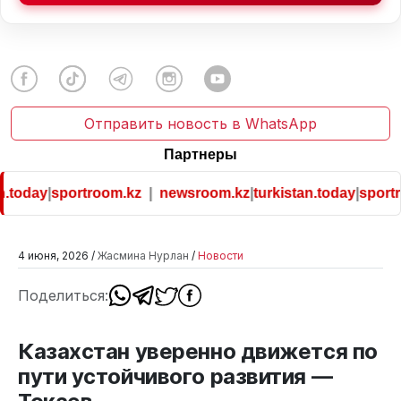
Отправить новость в WhatsApp
Партнеры
.today
|
sportroom.kz
|
newsroom.kz
|
turkistan.today
|
sportr
4 июня, 2026 /
Жасмина Нурлан
/
Новости
Поделиться:
Казахстан уверенно движется по
пути устойчивого развития —