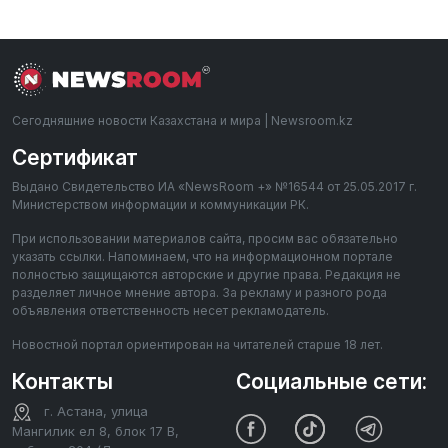
Сегодняшние новости Казахстана и мира | Newsroom.kz
Сертификат
Выдано Свидетельство ИА «NewsRoom +» №16544 от 25.05.2017 г.
Министерством информации и коммуникации РК.
При использовании материалов сайта, просим вас обязательно
указать ссылки. Напоминаем, что на информационном портале
полностью защищаются авторские и другие права. Редакция не
разделяет личное мнение автора. За рекламу и разного рода
объявления ответственность несет рекламодатель.
Новостной портал ориентирован на читателей старше 18 лет.
Контакты
Социальные сети:
г. Астана, улица
Мангилик ел 8, блок 17 В,