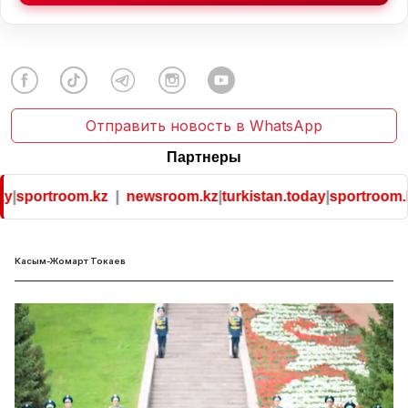
Отправить новость в WhatsApp
Партнеры
m.kz
|
newsroom.kz
|
turkistan.today
|
sportroom.kz
Касым-Жомарт Токаев