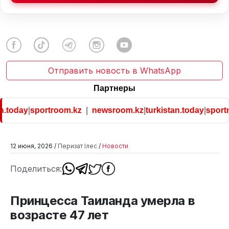
Отправить новость в WhatsApp
Партнеры
.today
|
sportroom.kz
|
newsroom.kz
|
turkistan.today
|
sportr
12 июня, 2026 /
Перизат Ілес
/
Новости
Поделиться:
Принцесса Таиланда умерла в
возрасте 47 лет