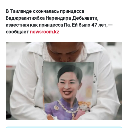
В Таиланде скончалась принцесса
Баджракитиябха Нарендира Дебьявати,
известная как принцесса Па. Ей было 47 лет,—
сообщает
newsroom.kz