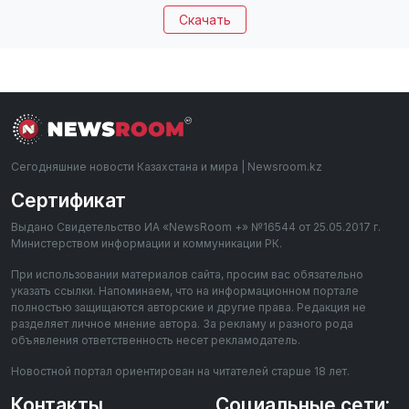
Скачать
Сегодняшние новости Казахстана и мира | Newsroom.kz
Сертификат
Выдано Свидетельство ИА «NewsRoom +» №16544 от 25.05.2017 г.
Министерством информации и коммуникации РК.
При использовании материалов сайта, просим вас обязательно
указать ссылки. Напоминаем, что на информационном портале
полностью защищаются авторские и другие права. Редакция не
разделяет личное мнение автора. За рекламу и разного рода
объявления ответственность несет рекламодатель.
Новостной портал ориентирован на читателей старше 18 лет.
Контакты
Социальные сети: