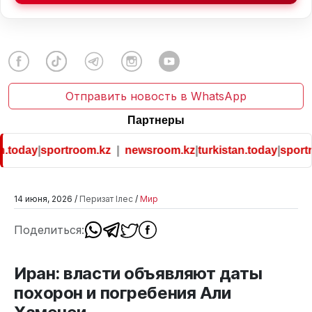
Отправить новость в WhatsApp
Партнеры
.today
|
sportroom.kz
|
newsroom.kz
|
turkistan.today
|
sportr
14 июня, 2026 /
Перизат Ілес
/
Мир
Поделиться:
Иран: власти объявляют даты
похорон и погребения Али