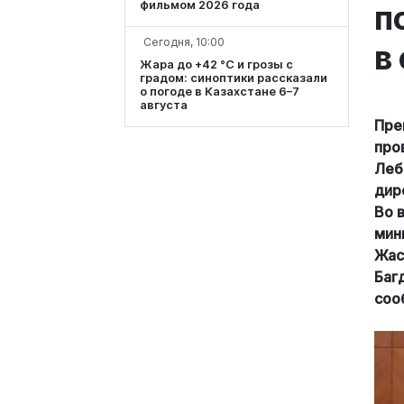
фильмом 2026 года
п
Сегодня, 10:00
в
Жара до +42 °C и грозы с
градом: синоптики рассказали
о погоде в Казахстане 6–7
августа
Пре
про
Леб
дир
Во 
мин
Жас
Баг
соо