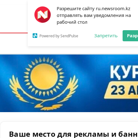
Разрешите сайту ru.newsroom.kz
отправлять вам уведомления на
Астана:
26°C
Алматы:
30°C
Шымк
рабочий стол
Запретить
Раз
Powered by SendPulse
Новости
Ан
Ваше место для рекламы и бан