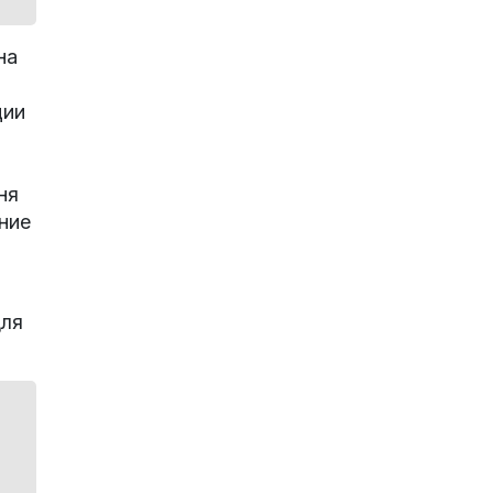
на
ции
ня
ние
для