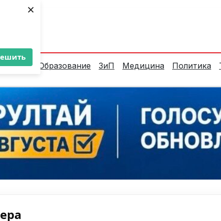
×
ент:
35°C
решить
алитика
Образование
ЗиП
Медицина
Политика
нера