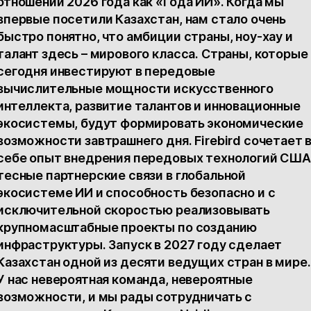
отношении 2026 года как «Года ИИ». Когда мы
впервые посетили Казахстан, нам стало очень
быстро понятно, что амбиции страны, ноу-хау и
талант здесь – мирового класса. Страны, которые
сегодня инвестируют в передовые
вычислительные мощности искусственного
интеллекта, развитие талантов и инновационные
экосистемы, будут формировать экономические
возможности завтрашнего дня. Firebird сочетает 
себе опыт внедрения передовых технологий США
тесные партнерские связи в глобальной
экосистеме ИИ и способность безопасно и с
исключительной скоростью реализовывать
крупномасштабные проекты по созданию
инфраструктуры. Запуск в 2027 году сделает
Казахстан одной из десяти ведущих стран в мире.
У нас невероятная команда, невероятные
возможности, и мы рады сотрудничать с