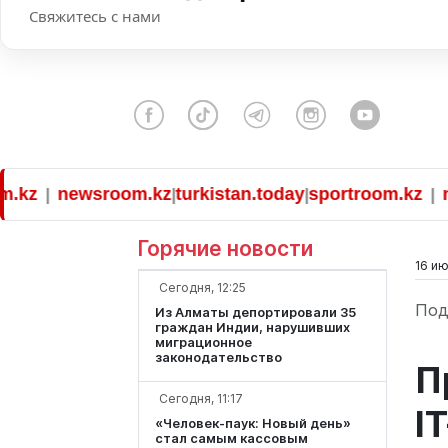
Свяжитесь с нами
newsroom.kz
turkistan.today
sportroom.kz
newsr
|
|
|
|
Горячие новости
16 ию
Сегодня, 12:25
Под
Из Алматы депортировали 35
граждан Индии, нарушивших
миграционное
законодательство
П
Сегодня, 11:17
I
«Человек-паук: Новый день»
стал самым кассовым