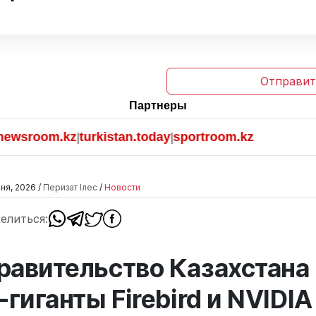
Отправит
Партнеры
oom.kz
turkistan.today
sportroom.kz
|
|
ня, 2026 /
Перизат Ілес
/
Новости
елиться:
равительство Казахстана
T-гиганты Firebird и NVIDIA