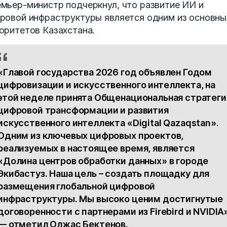
мьер-министр подчеркнул, что развитие ИИ и
ровой инфраструктуры является одним из основны
оритетов Казахстана.
«Главой государства 2026 год объявлен Годом
цифровизации и искусственного интеллекта, на
этой неделе принята Общенациональная стратеги
цифровой трансформации и развития
искусственного интеллекта «Digital Qazaqstan».
Одним из ключевых цифровых проектов,
реализуемых в настоящее время, является
«Долина центров обработки данных» в городе
Экибастуз. Наша цель – создать площадку для
размещения глобальной цифровой
инфраструктуры. Мы высоко ценим достигнутые
договоренности с партнерами из Firebird и NVIDIA»
— отметил Олжас Бектенов.