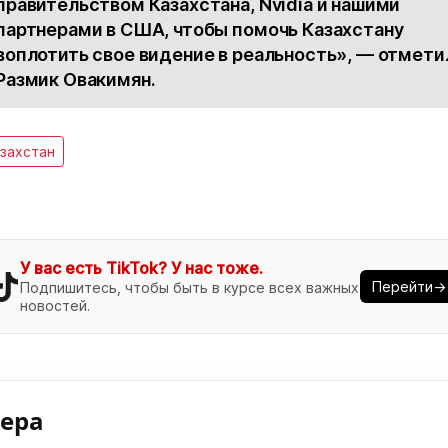
правительством Казахстана, Nvidia и нашими
партнерами в США, чтобы помочь Казахстану
воплотить свое видение в реальность», — отмети
Размик Овакимян.
захстан
У вас есть TikTok? У нас тоже.
Перейти→
Подпишитесь, чтобы быть в курсе всех важных
новостей.
нера