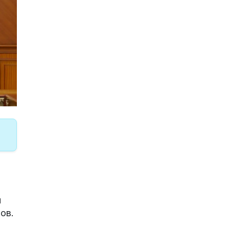
,
и
ов.