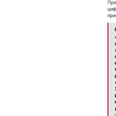
Пре
циф
при