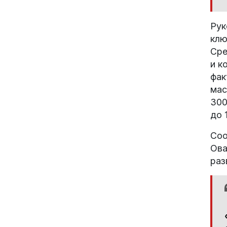
Рук
клю
Сре
и к
фак
мас
300
до 
Соо
Ова
раз