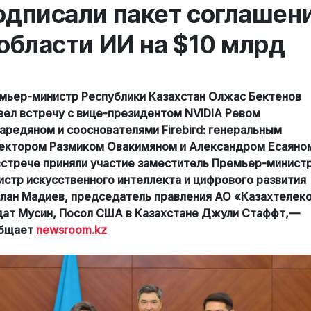
одписали пакет соглашен
 области ИИ на $10 млрд
мьер-министр Республики Казахстан Олжас Бектенов
вел встречу с вице-президентом NVIDIA Ревом
аредяном и сооснователями Firebird: генеральным
ектором Размиком Овакимяном и Александром Есаяно
встрече приняли участие заместитель Премьер-министр
истр искусственного интеллекта и цифрового развития
лан Мадиев, председатель правления АО «Казахтелек
дат Мусин, Посол США в Казахстане Джули Стаффт,—
бщает
newsroom.kz