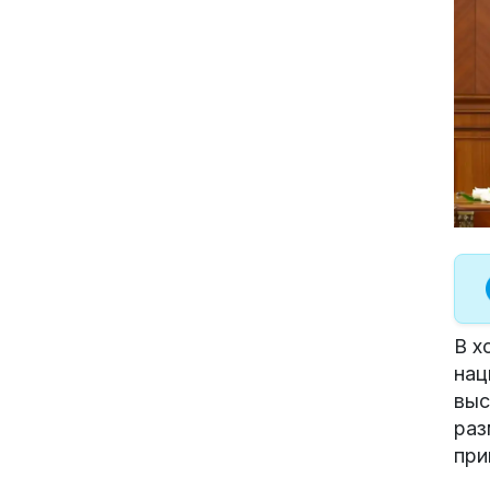
В х
нац
выс
раз
при