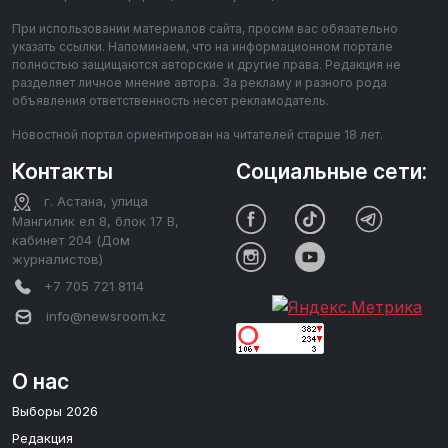
При использовании материалов сайта, просим вас обязательно
указать ссылки. Напоминаем, что на информационном портале
полностью защищаются авторские и другие права. Редакция не
разделяет личное мнение автора. За рекламу и разного рода
объявления ответственность несет рекламодатель.
Новостной портал ориентирован на читателей старше 18 лет.
Контакты
Социальные сети:
г. Астана, улица
Мангилик ел 8, блок 17 В,
кабинет 204 (Дом
журналистов)
+7 705 721 8114
info@newsroom.kz
О нас
Выборы 2026
Редакция