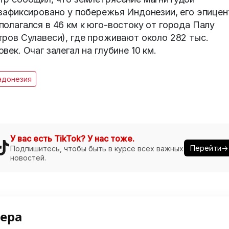
 зафиксировано у побережья Индонезии, его эпицен
полагался в 46 км к юго-востоку от города Палу
тров Сулавеси), где проживают около 282 тыс.
овек. Очаг залегал на глубине 10 км.
ндонезия
У вас есть TikTok? У нас тоже.
Перейти→
Подпишитесь, чтобы быть в курсе всех важных
новостей.
нера