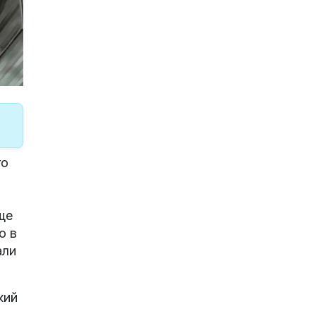
го
ще
о в
али
кий