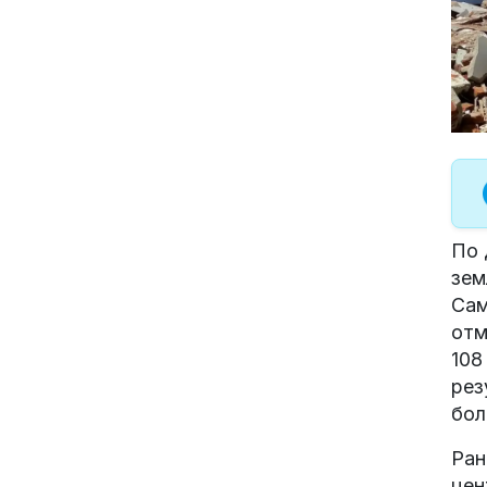
По 
зем
Сам
отм
108
рез
бол
Ран
цен