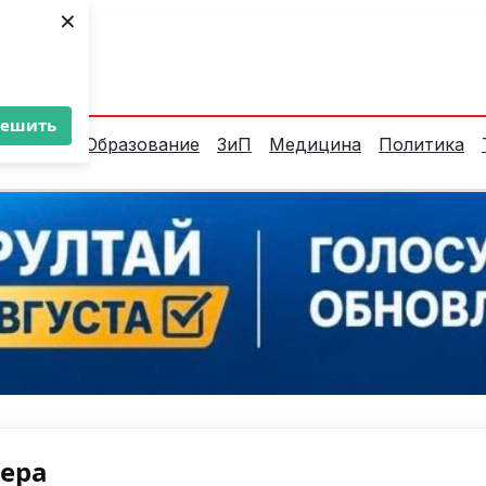
×
ент:
29°C
решить
алитика
Образование
ЗиП
Медицина
Политика
нера