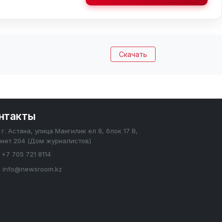
Скачать
нтакты
г. Астана, улица Мангилик ел 8, блок 17 В,
инет 204 (Дом журналистов)
+7 705 721 8114
info@newsroom.kz