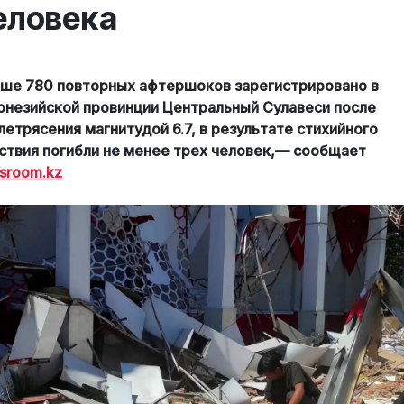
еловека
ше 780 повторных афтершоков зарегистрировано в
онезийской провинции Центральный Сулавеси после
летрясения магнитудой 6.7, в результате стихийного
ствия погибли не менее трех человек,— сообщает
sroom.kz