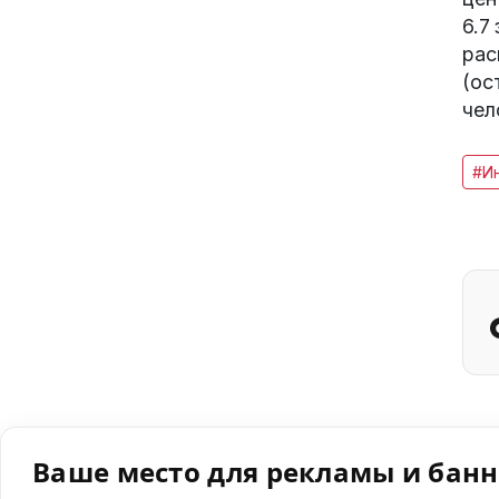
6.7
рас
(ос
чел
#И
Ваше место для рекламы и бан