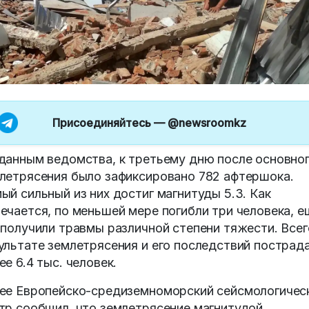
Присоединяйтесь —
@newsroomkz
данным ведомства, к третьему дню после основно
летрясения было зафиксировано 782 афтершока.
ый сильный из них достиг магнитуды 5.3. Как
ечается, по меньшей мере погибли три человека, е
 получили травмы различной степени тяжести. Всег
ультате землетрясения и его последствий пострад
ее 6.4 тыс. человек.
ее Европейско-средиземноморский сейсмологичес
тр сообщил, что землетрясение магнитудой