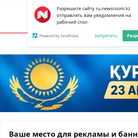
Разрешите сайту ru.newsroom.kz
отправлять вам уведомления на
Астана:
19°C
Алматы:
23°C
Шымк
рабочий стол
Запретить
Раз
Powered by SendPulse
Новости
Ан
Ваше место для рекламы и бан