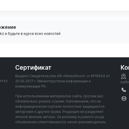
ожение
z и будьте в курсе всех новостей
Сертификат
Ко
Выдано Свидетельство ИА «NewsRoom +» №16544 от
om.kz
25.05.2017 г. Министерством информации и
каб
коммуникации РК.
При использовании материалов сайта, просим вас
обязательно указать ссылки. Напоминаем, что на
информационном портале полностью защищаются
авторские и другие права. Редакция не разделяет
личное мнение автора. За рекламу и разного рода
объявления ответственность несет рекламодатель.