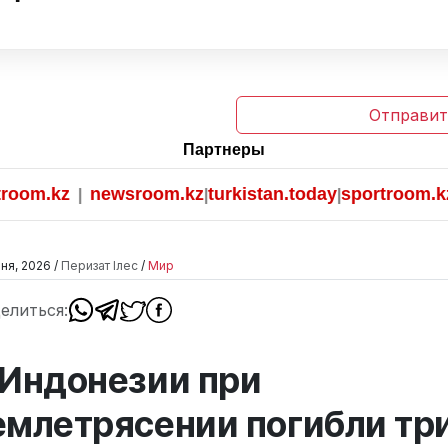
Отправит
Партнеры
m.kz
newsroom.kz
turkistan.today
sportroom.kz
|
|
|
ня, 2026 /
Перизат Ілес
/
Мир
елиться:
 Индонезии при
емлетрясении погибли тр