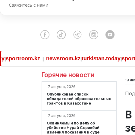
Свяжитесь с нами
portroom.kz
newsroom.kz
turkistan.today
sportroo
|
|
|
Горячие новости
19 ию
7 августа, 2026
Под
Опубликован список
обладателей образовательных
грантов в Казахстане
В
7 августа, 2026
Обвиняемый по делу об
з
убийстве Нурай Серикбай
изменил показания в суде