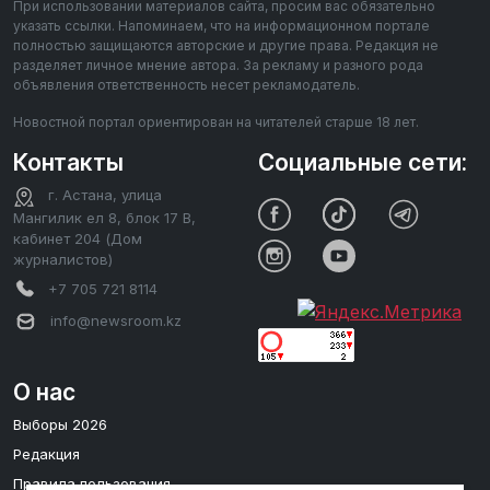
При использовании материалов сайта, просим вас обязательно
указать ссылки. Напоминаем, что на информационном портале
полностью защищаются авторские и другие права. Редакция не
разделяет личное мнение автора. За рекламу и разного рода
объявления ответственность несет рекламодатель.
Новостной портал ориентирован на читателей старше 18 лет.
Контакты
Социальные сети:
г. Астана, улица
Мангилик ел 8, блок 17 В,
кабинет 204 (Дом
журналистов)
+7 705 721 8114
info@newsroom.kz
О нас
Выборы 2026
Редакция
Правила пользования