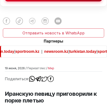
Отправить новость в WhatsApp
Партнеры
n.today
|
sportroom.kz
|
newsroom.kz
|
turkistan.today
|
sport
19 июня, 2026 /
Перизат Ілес
/
Мир
Поделиться:
Иранскую певицу приговорили к
порке плетью