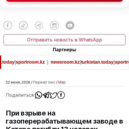
Отправить новость в WhatsApp
Партнеры
.today
|
sportroom.kz
|
newsroom.kz
|
turkistan.today
|
sportr
22 июня, 2026 /
Перизат Ілес
/
Мир
Поделиться:
При взрыве на
газоперерабатывающем заводе в