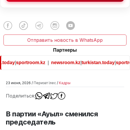
Отправить новость в WhatsApp
Партнеры
.today
|
sportroom.kz
|
newsroom.kz
|
turkistan.today
|
sportro
23 июня, 2026 /
Перизат Ілес
/
Кадры
Поделиться:
В партии «Ауыл» сменился
председатель