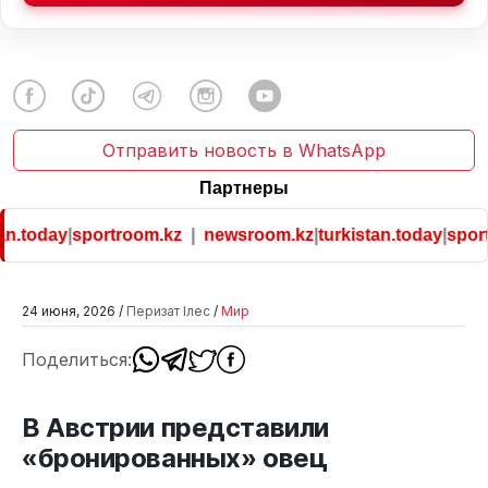
Отправить новость в WhatsApp
Партнеры
n.today
|
sportroom.kz
|
newsroom.kz
|
turkistan.today
|
sport
24 июня, 2026 /
Перизат Ілес
/
Мир
Поделиться:
В Австрии представили
«бронированных» овец