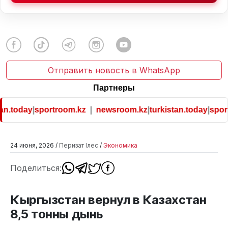
Отправить новость в WhatsApp
Партнеры
an.today
|
sportroom.kz
|
newsroom.kz
|
turkistan.today
|
sport
24 июня, 2026 /
Перизат Ілес
/
Экономика
Поделиться:
Кыргызстан вернул в Казахстан
8,5 тонны дынь