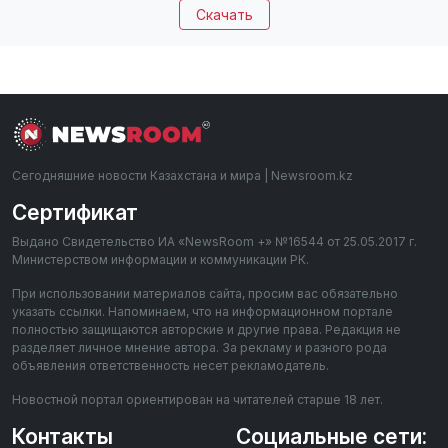
Скачать
Сегодняшние новости Казахстана и мира | Newsroom.kz
Сертификат
Выдано Свидетельство ИА «NewsRoom +» №16544 от 25.05.2017 г.
Министерством информации и коммуникации РК.
При использовании материалов сайта, просим вас обязательно
указать ссылки. Напоминаем, что на информационном портале
полностью защищаются авторские и другие права. Редакция не
разделяет личное мнение автора. За рекламу и разного рода
объявления ответственность несет рекламодатель.
Новостной портал ориентирован на читателей старше 18 лет.
Контакты
Социальные сети: