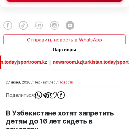
Отправить новость в WhatsApp
Партнеры
n.today
|
sportroom.kz
|
newsroom.kz
|
turkistan.today
|
sportr
27 июня, 2026 /
Перизат Ілес
/
Новости
Поделиться:
В Узбекистане хотят запретить
детям до 16 лет сидеть в