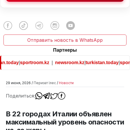
Отправить новость в WhatsApp
Партнеры
an.today
|
sportroom.kz
|
newsroom.kz
|
turkistan.today
|
sport
29 июня, 2026 /
Перизат Ілес
/
Новости
Поделиться:
В 22 городах Италии объявлен
максимальный уровень опасности