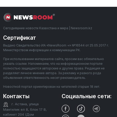
Сегодняшние новости Казахстана и мира | Newsroom.kz
Сертификат
Выдано Свидетельство ИА «NewsRoom +» №16544 от 25.05.2017 г.
Министерством информации и коммуникации РК.
При использовании материалов сайта, просим вас обязательно
указать ссылки. Напоминаем, что на информационном портале
полностью защищаются авторские и другие права. Редакция не
разделяет личное мнение автора. За рекламу и разного рода
объявления ответственность несет рекламодатель.
Новостной портал ориентирован на читателей старше 18 лет.
Контакты
Социальные сети:
г. Астана, улица
Мангилик ел 8, блок 17 В,
кабинет 204 (Дом